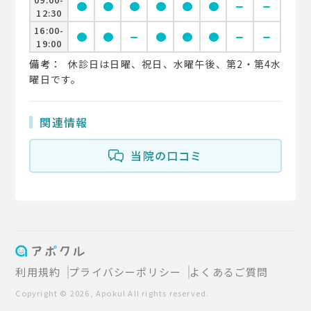
circle
circle
circle
circle
circle
circle
remove
remove
12:30
16:00-
circle
circle
remove
circle
circle
circle
remove
remove
19:00
備考：
休診日は日曜、祝日、水曜午後、第2・第4水
曜日です。
関連情報
当院の口コミ
利用規約
プライバシーポリシー
よくあるご質問
Copyright © 2026, Apokul All rights reserved.