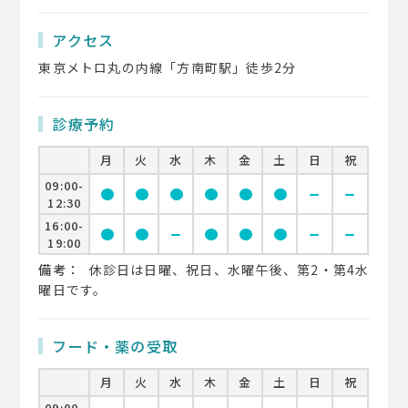
アクセス
東京メトロ丸の内線「方南町駅」徒歩2分
診療予約
月
火
水
木
金
土
日
祝
09:00-
circle
circle
circle
circle
circle
circle
remove
remove
12:30
16:00-
circle
circle
remove
circle
circle
circle
remove
remove
19:00
備考：
休診日は日曜、祝日、水曜午後、第2・第4水
曜日です。
フード・薬の受取
月
火
水
木
金
土
日
祝
09:00-