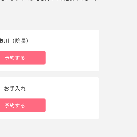
市川（院長）
予約する
お手入れ
予約する