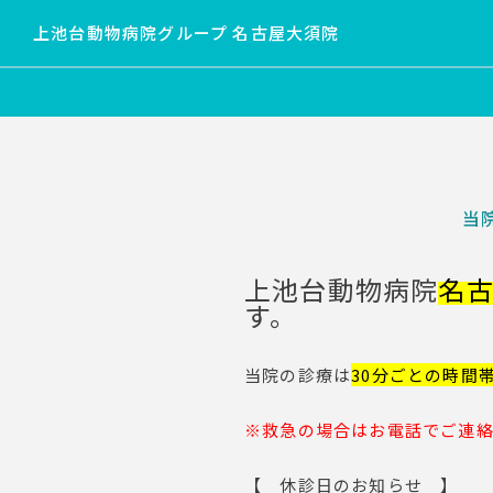
上池台動物病院グループ 名古屋大須院
当
上池台動物病院
名
す。
当院の診療は
30分ご との時間
※救急の場合はお電話でご連
【 休診日のお知らせ 】