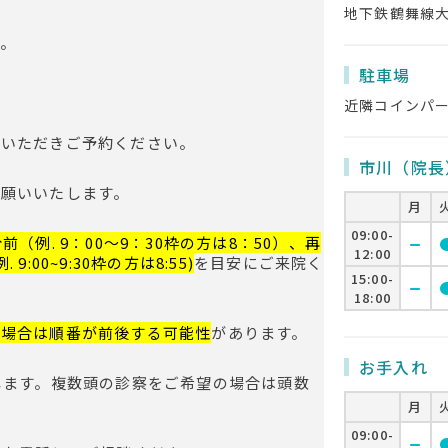
地下鉄鶴舞線
。
駐車場
】
近隣コインパ
ていただきご予約ください。
市川（院長
お願いいたします。
月
09:00-
分前（例.
9：00〜9：30枠の方は8：50）、再
remove
cir
12:00
例.
9:00~9:30枠の方は8:55)
を目安にご来院く
15:00-
remove
cir
18:00
た場合は順番が前後する可能性
があります。
お手入れ
します。複数頭の診察をご希望の場合は頭数
。
月
09:00-
remove
cir