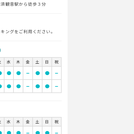
大須観音駅から徒歩３分
ーキングをご利用ください。
）
火
水
木
金
土
日
祝
cle
circle
circle
remove
circle
circle
remove
cle
circle
circle
remove
circle
circle
remove
火
水
木
金
土
日
祝
cle
circle
circle
remove
circle
circle
remove