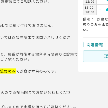
はお電話にてご相談ください。
12:00
15:00-
remove
cir
18:00
備考：
診察な
絞りのみを希
ebでは受け付けておりません。
い。
ついては直接当院までお問い合わせくださ
関連情報
より、順番が前後する場合や時間通りに診察で
めご了承ください。
は
監修のみ
で診察は本院のみです。
せんので直接当院までお問い合わせくださ
ございますので余裕を持ってご連絡ください。