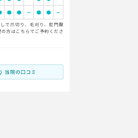
cle
circle
circle
remove
circle
circle
remove
しで爪切り、毛刈り、肛門腺
望の方はこちらでご予約くださ
当院の口コミ