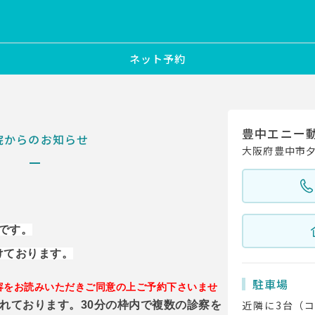
ネット予約
豊中エニー
院からのお知らせ
大阪府豊中市夕日
です。
けております。
駐車場
容をお読みいただき
ご
同意の上ご予約下さいませ
近隣に3台（
れております。30分の枠内で複数の診察を