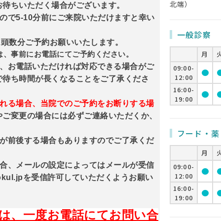
北端）
お待ちいただく場合がございます。
ので5-10分前にご来院いただけますと幸い
一般診察
は頭数分ご予約お願いいたします。
月
は、事前にお電話にてご予約ください。
も、お電話いただければ対応できる場合がご
09:00-
circle
cir
12:00
で待ち時間が長くなることをご了承くださ
16:00-
circle
cir
19:00
れる場合、当院でのご予約をお断りする場
やご変更の場合には必ずご連絡いただくか、
。
フード・薬
番が前後する場合もありますのでご了承くだ
月
場合、メールの設定によってはメールが受信
09:00-
circle
cir
12:00
kul.jpを受信許可していただくようお願い
16:00-
circle
cir
19:00
は、一度お電話にてお問い合