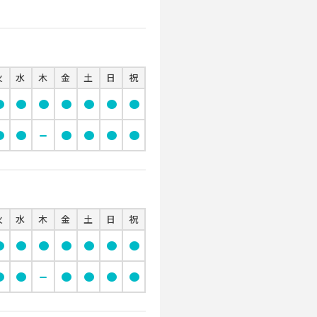
火
水
木
金
土
日
祝
cle
circle
circle
circle
circle
circle
circle
cle
circle
remove
circle
circle
circle
circle
火
水
木
金
土
日
祝
cle
circle
circle
circle
circle
circle
circle
cle
circle
remove
circle
circle
circle
circle