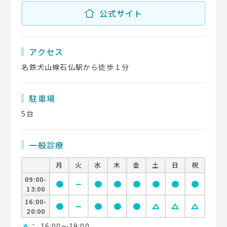
公式サイト
アクセス
名鉄犬山線石仏駅から徒歩１分
駐車場
5台
一般診療
月
火
水
木
金
土
日
祝
09:00-
circle
remove
circle
circle
circle
circle
circle
circle
13:00
16:00-
circle
remove
circle
circle
circle
change_history
change_history
change_history
20:00
：
16:00〜19:00
change_history