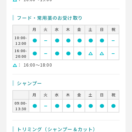
フード・常用薬のお受け取り
月
火
水
木
金
土
日
祝
10:00-
circle
remove
circle
circle
circle
circle
circle
remove
12:00
16:00-
circle
remove
circle
circle
circle
change_history
change_history
remove
20:00
：
16:00〜18:00
change_history
シャンプー
月
火
水
木
金
土
日
祝
09:00-
circle
remove
circle
circle
circle
circle
circle
circle
13:30
トリミング（シャンプー＆カット）