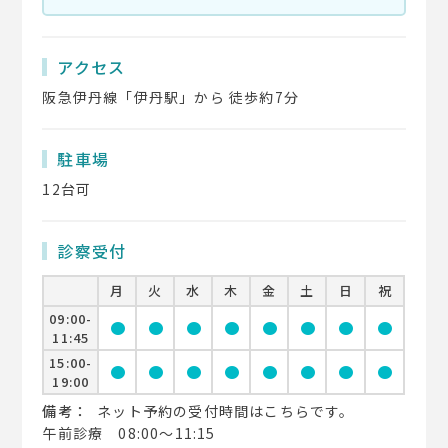
アクセス
阪急伊丹線「伊丹駅」から 徒歩約7分
駐車場
12台可
診察受付
月
火
水
木
金
土
日
祝
09:00-
circle
circle
circle
circle
circle
circle
circle
circle
11:45
15:00-
circle
circle
circle
circle
circle
circle
circle
circle
19:00
備考：
ネット予約の受付時間はこちらです。
午前診療 08:00～11:15