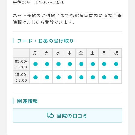
午後診療 14:00～18:30
ネット予約の受付終了後でも診療時間内に直接ご来
院頂けましたら受診できます。
フード・お薬の受け取り
月
火
水
木
金
土
日
祝
09:00-
circle
circle
circle
circle
circle
circle
circle
circle
12:00
15:00-
circle
circle
circle
circle
circle
circle
circle
circle
19:00
関連情報
当院の口コミ