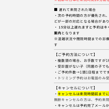
■
遅れて来院された場合
・次の予約時間の方が優先され
どが一部の対応となる場合があ
・
15分以上遅れますと予約は
案内
となります
※
混雑状況や
閉院時間までの診
す
【ご予約方法について】
・複数頭の場合、お手数ですが1
・受診歴がない子（同居の子で
・ご予約件数→1頭1日程までで
・
トリミング予約はお電話のみ
【キャンセルについて】
・
キャンセルは
来院時間前まで
無断キャンセルの方は、予約来
・キャンセルは予約完了メール