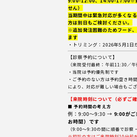
9:00-12:00、14:00-1
せん）
当期間中は緊急対応が多くな
方は別日もご検討ください。
※追加発注困難のためフード
ます
・トリミング：2026年5月1
【診察予約について】
（来院受付最終：午前11:30／午
・当院は予約優先制です
・ご予約のない方は予約空き時
により、対応が難しい場合もご
【来院時刻について（必ずご
■
予約時間の考え方
例：9:00〜9:30 →
9:00
お時間）です
（9:00〜9:30の間に順番で診
※
初診の方はご来院時刻10分前