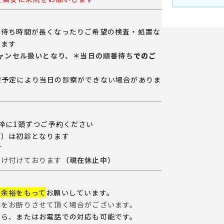
、
待ち時間が長くなったり
ご希望の
検査・処置な
ります
キャンセル扱いとなり、＊当日の順番待ち
でのご
療予定
により
当日の診察ができない場合がありま
枠に
1頭ずつご予約ください
も）は初診となります
す
受け付けております
（現在休止中）
に余裕をもって
お願いしています。
院をお断りさせて頂く場合がございます。
から、またはお電話での対応も可能です。