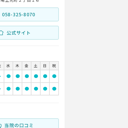
058-325-8070
公式サイト
火
水
木
金
土
日
祝
ove
circle
circle
circle
circle
circle
circle
ove
circle
circle
circle
circle
circle
circle
当院の口コミ