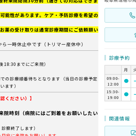
7:00※最終来院閉院30分前（過ぎての対応はできま
る可能性があります。ケア・予防診療を希望の
、お薬の受け取りは通常診療期間にご依頼願い
日から一時休止中です（トリマー産休中）
診療予約
後18:30までにご来院）
月
09:00-
間での診療順番待ちとなります（当日の診療予定
circle
rem
12:00
ざいます）
15:30-
circle
rem
19:00
確認ください）】
がご来院時刻（病院にはご到着をお願いしたい
関連情報
察・診察終了します）
を目安に来院をお願いします