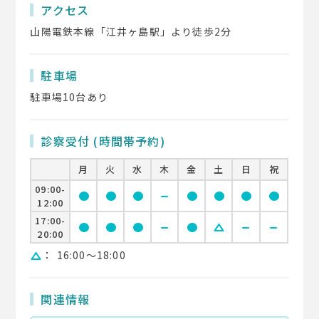
アクセス
山陽電鉄本線「江井ヶ島駅」より徒歩2分
駐車場
駐車場10台あり
診察受付 (時間帯予約)
月
火
水
木
金
土
日
祝
09:00-
circle
circle
circle
remove
circle
circle
circle
circle
12:00
17:00-
circle
circle
circle
remove
circle
change_history
remove
remove
20:00
：
16:00〜18:00
change_history
関連情報