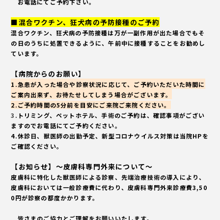
お電話にてご予約下さい。
■混合ワクチン、狂犬病の予防接種のご予約
混合ワクチン、狂犬病の予防接種は万が一副作用が出た場合でもそ
の日のうちに処置できるように、午前中に接種することをお勧めし
ています。
【病院からのお願い】
1.急患が入った場合や診察状況に応じて、ご予約いただいた時間に
ご案内出来ず、お待たせしてしまう場合がございます。
2.ご予約時間の5分前を目安にご来院ご来院ください。
3
.
トリミング、ペットホテル、手術のご予約は、確認事項がござい
ますので
お電話にて
ご予約ください
。
4.休診日、獣医師の出勤予定、新型コロナウイルス対策は当院HPを
ご確認ください。
【お知らせ】～皮膚科専門外来について～
皮膚科に特化した獣医師による診察、先端治療技術の導入により、
皮膚科においては一般診療費に代わり、皮膚科専門外来診療費3,50
0円が診察の都度かかります。
皆さまのご協力とご理解をお願いいたします。