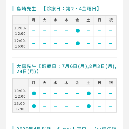
島崎先生 【診療日：第2・4金曜日】
月
火
水
木
金
土
日
祝
10:00-
remove
remove
remove
remove
circle
remove
remove
remove
12:00
12:00-
remove
remove
remove
remove
circle
remove
remove
remove
16:00
大森先生【診療日：7月6日(月),8月3日(月),
24日(月)】
月
火
水
木
金
土
日
祝
10:00-
circle
remove
remove
remove
remove
circle
remove
remove
12:00
13:00-
circle
remove
remove
remove
remove
circle
remove
remove
17:00
2026年4月以降 キャットアワー【火曜午後