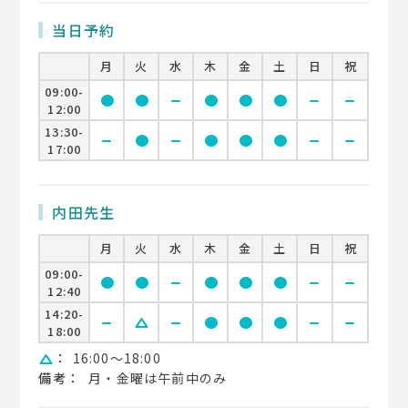
当日予約
月
火
水
木
金
土
日
祝
09:00-
circle
circle
remove
circle
circle
circle
remove
remove
12:00
13:30-
remove
circle
remove
circle
circle
circle
remove
remove
17:00
内田先生
月
火
水
木
金
土
日
祝
09:00-
circle
circle
remove
circle
circle
circle
remove
remove
12:40
14:20-
remove
change_history
remove
circle
circle
circle
remove
remove
18:00
：
16:00〜18:00
change_history
備考：
月・金曜は午前中のみ