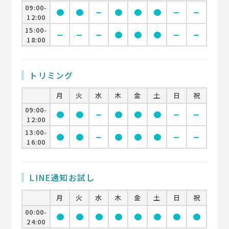
09:00-
circle
circle
remove
circle
circle
circle
remove
remove
12:00
15:00-
remove
remove
remove
circle
circle
circle
remove
remove
18:00
トリミング
月
火
水
木
金
土
日
祝
09:00-
circle
circle
remove
circle
circle
circle
remove
remove
12:00
13:00-
circle
circle
remove
circle
circle
circle
remove
remove
16:00
LINE通知お試し
月
火
水
木
金
土
日
祝
00:00-
circle
circle
circle
circle
circle
circle
circle
circle
24:00