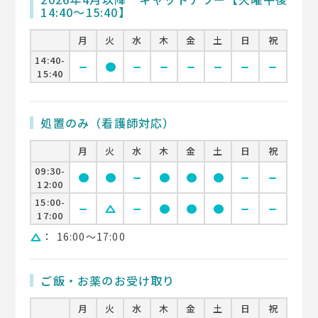
14:40〜15:40】
月
火
水
木
金
土
日
祝
14:40-
remove
circle
remove
remove
remove
remove
remove
remove
15:40
処置のみ（看護師対応）
月
火
水
木
金
土
日
祝
09:30-
circle
circle
remove
circle
circle
circle
remove
remove
12:00
15:00-
remove
change_history
remove
circle
circle
circle
remove
remove
17:00
：
16:00〜17:00
change_history
ご飯・お薬のお受け取り
月
火
水
木
金
土
日
祝